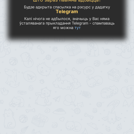
Будзе адкрыта спасылка на рэсурс у дадатку
Telegram
Калі нічога не адбылося, значыць у Вас няма
ўсталяванага прыкладання Telegram - спампаваць
яго можна
тут