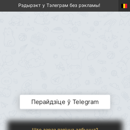
Рэдырэкт у Тэлеграм без рэкламы!
Перайдзіце ў Telegram
Што зараз павінна адбыцца?