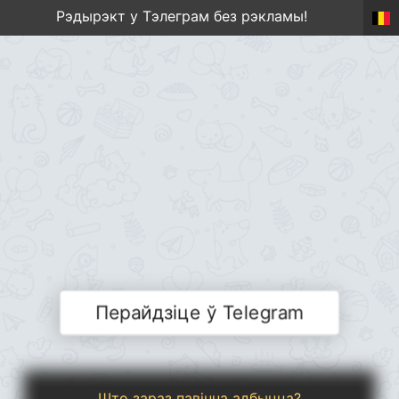
Рэдырэкт у Тэлеграм без рэкламы!
Перайдзіце ў Telegram
Што зараз павінна адбыцца?