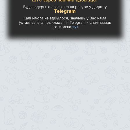
Будзе адкрыта спасылка на рэсурс у дадатку
Telegram
Калі нічога не адбылося, значыць у Вас няма
ўсталяванага прыкладання Telegram - спампаваць
яго можна
тут