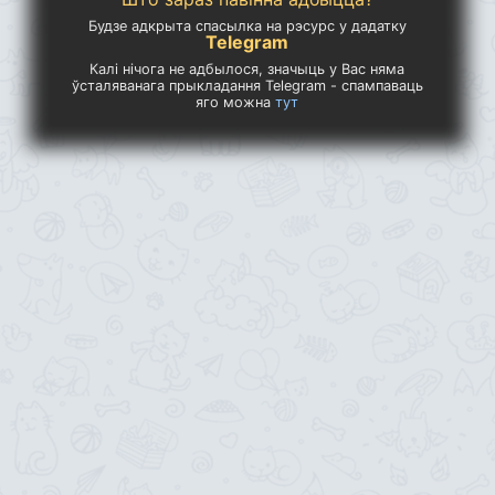
Будзе адкрыта спасылка на рэсурс у дадатку
Telegram
Калі нічога не адбылося, значыць у Вас няма
ўсталяванага прыкладання Telegram - спампаваць
яго можна
тут