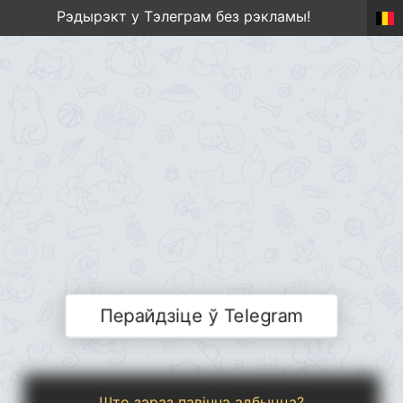
Рэдырэкт у Тэлеграм без рэкламы!
Перайдзіце ў Telegram
Што зараз павінна адбыцца?