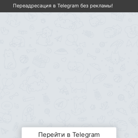
Переадресация в Telegram без рекламы!
Перейти в Telegram