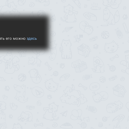
ать его можно
здесь